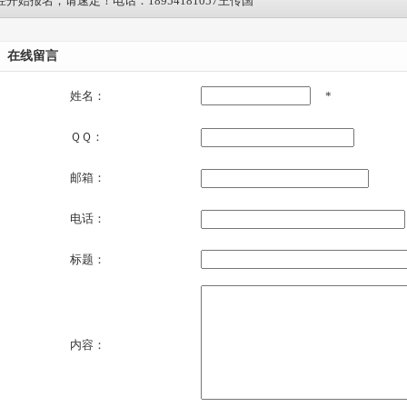
开始报名，请速定！电话：18954181057王传国
在线留言
姓名：
*
ＱＱ：
邮箱：
电话：
标题：
内容：